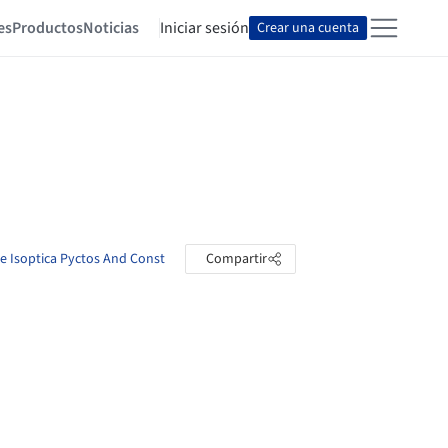
es
Productos
Noticias
Iniciar sesión
Crear una cuenta
de Isoptica Pyctos And Const
Compartir