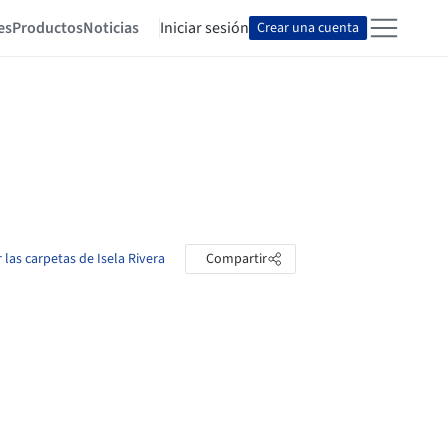
es
Productos
Noticias
Iniciar sesión
Crear una cuenta
r las carpetas de Isela Rivera
Compartir