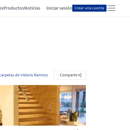
es
Productos
Noticias
Iniciar sesión
Crear una cuenta
 carpetas de Iridanis Ramirez
Compartir