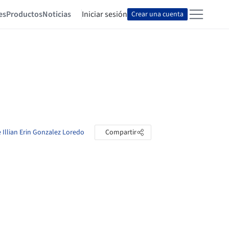
es
Productos
Noticias
Iniciar sesión
Crear una cuenta
e Illian Erin Gonzalez Loredo
Compartir