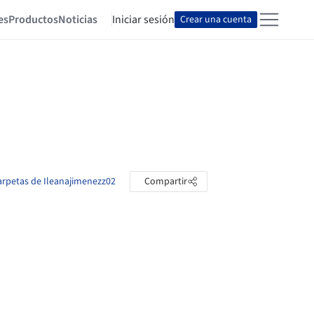
es
Productos
Noticias
Iniciar sesión
Crear una cuenta
carpetas de Ileanajimenezz02
Compartir