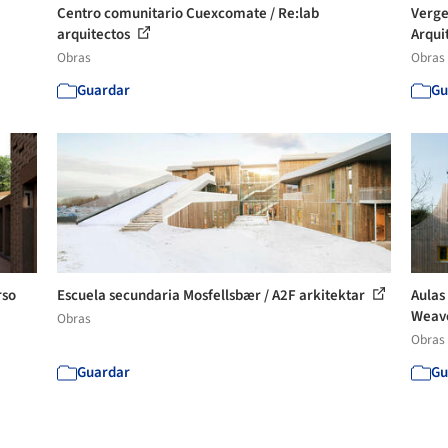
Centro comunitario Cuexcomate / Re:lab
Verge
arquitectos
Arqui
Obras
Obras
Guardar
Gu
rso
Escuela secundaria Mosfellsbær / A2F arkitektar
Aulas
Weav
Obras
Obras
Guardar
Gu