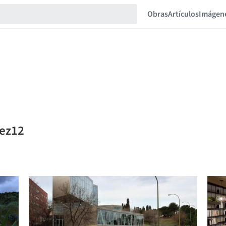
Obras
Artículos
Imágen
mez12