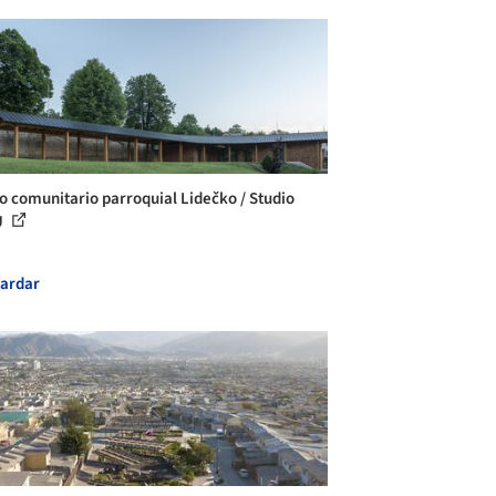
o comunitario parroquial Lidečko / Studio
U
ardar