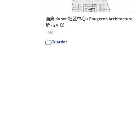
画廊 Kapor 社区中心 / Fougeron Architectur
所 - 24
Foto
Guardar