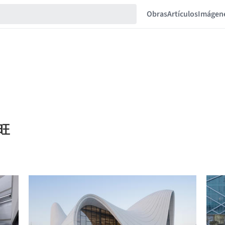
Obras
Artículos
Imágen
槿旺