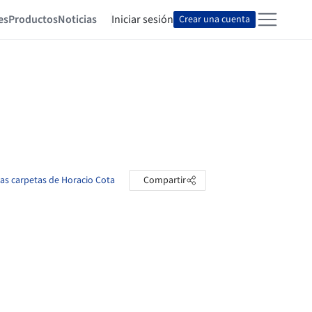
es
Productos
Noticias
Iniciar sesión
Crear una cuenta
las carpetas de Horacio Cota
Compartir