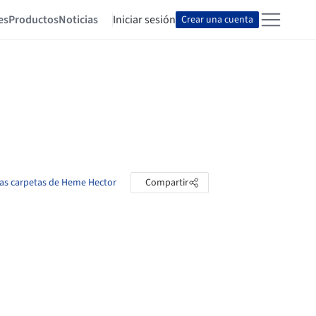
es
Productos
Noticias
Iniciar sesión
Crear una cuenta
las carpetas de Heme Hector
Compartir