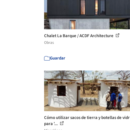
Chalet La Barque / ACDF Architecture
Obras
Guardar
Cómo utilizar sacos de tierra y botellas de vidr
para '...