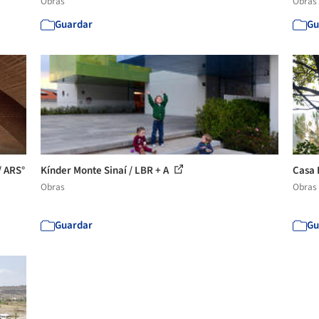
Obras
Obras
Guardar
Gu
/ ARS°
Kínder Monte Sinaí / LBR + A
Casa 
Obras
Obras
Guardar
Gu