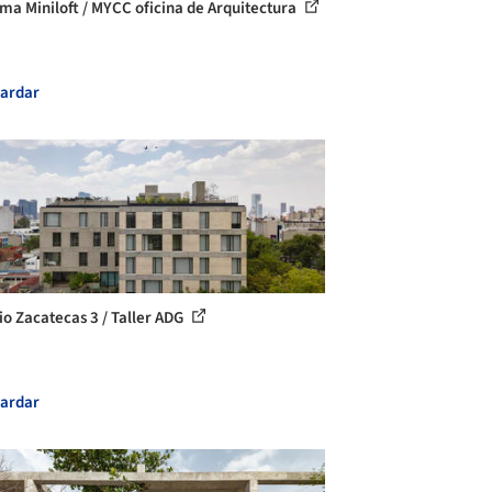
ma Miniloft / MYCC oficina de Arquitectura
ardar
cio Zacatecas 3 / Taller ADG
ardar