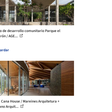
o de desarrollo comunitario Parque el
rón / AGE...
ardar
 Cana House / Mareines Arquitetura +
ano Arquit...