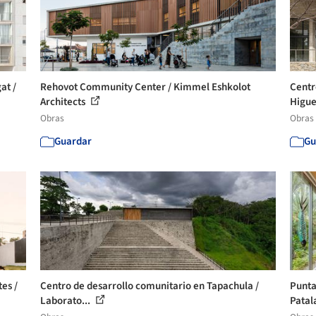
at /
Rehovot Community Center / Kimmel Eshkolot
Centr
Architects
Higue
Obras
Obras
Guardar
Gu
es /
Centro de desarrollo comunitario en Tapachula /
Punta
Laborato...
Patal