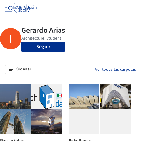
Iniciar sesión
Seguir
Ordenar
Ver todas las carpetas
+ 4
Rascacielos
Pabellones