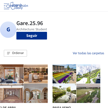
Iniciar sesión
Seguir
Ordenar
Ver todas las carpetas
+ 1
+ 7
2 DE ABRIL
PAISAJISMO