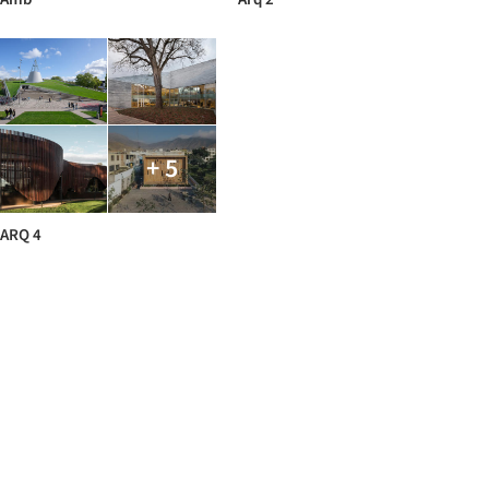
+ 5
ARQ 4