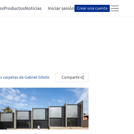
es
Productos
Noticias
Iniciar sesión
Crear una cuenta
as carpetas de Gabriel G0o0z
Compartir