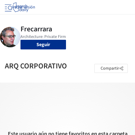
Iniciar sesión
Seguir
ARQ CORPORATIVO
Compartir
Este usuario aún no tiene favoritos en esta carpeta