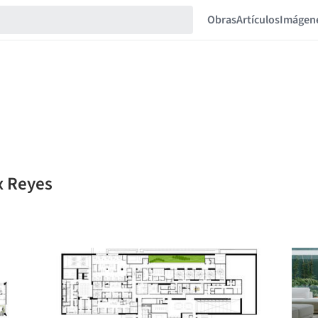
Obras
Artículos
Imágen
x Reyes