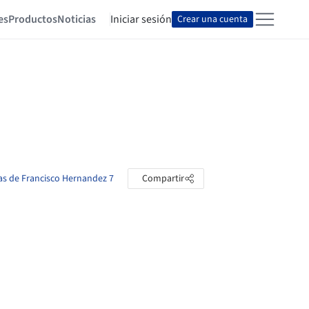
es
Productos
Noticias
Iniciar sesión
Crear una cuenta
tas de Francisco Hernandez 7
Compartir