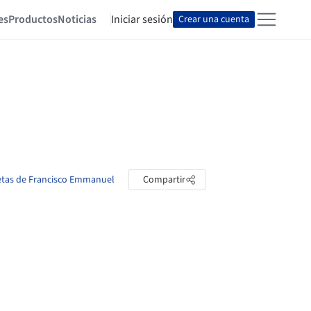
es
Productos
Noticias
Iniciar sesión
Crear una cuenta
petas de Francisco Emmanuel
Compartir