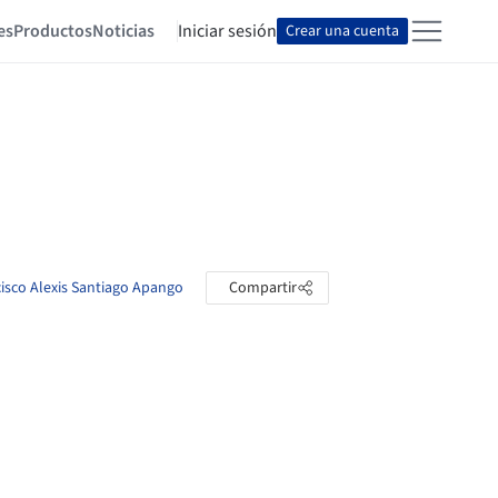
es
Productos
Noticias
Iniciar sesión
Crear una cuenta
cisco Alexis Santiago Apango
Compartir