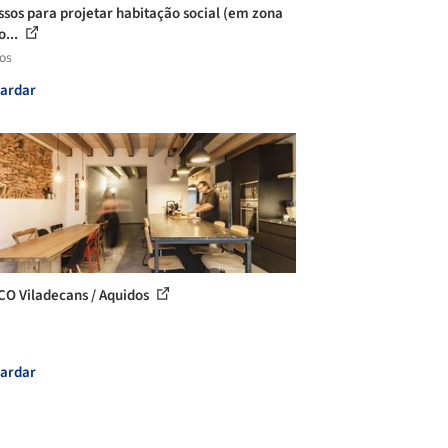
ssos para projetar habitação social (em zona
o...
los
ardar
CO Viladecans / Aquidos
ardar