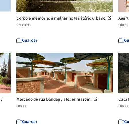
Corpo e memória: a mulher no território urbano
Apart
Artículos
Obras
Guardar
Gu
 /
Mercado de rua Dandaji / atelier masōmī
Casa 
Obras
Obras
Guardar
Gu