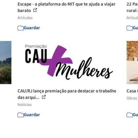
Escape - a plataforma do MIT que te ajuda a viajar
22 Pa
barato
rural 
Artículos
Artícu
Guardar
Gu
CAU/RJ lança premiação para destacar o trabalho
Casa 
das arqui...
Obras
Noticias
Guardar
Gu