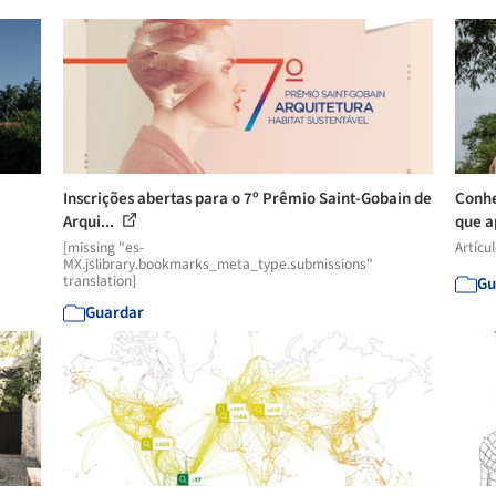
Inscrições abertas para o 7º Prêmio Saint-Gobain de
Conhe
Arqui...
que ap
[missing "es-
Artícu
MX.jslibrary.bookmarks_meta_type.submissions"
translation]
Gu
Guardar