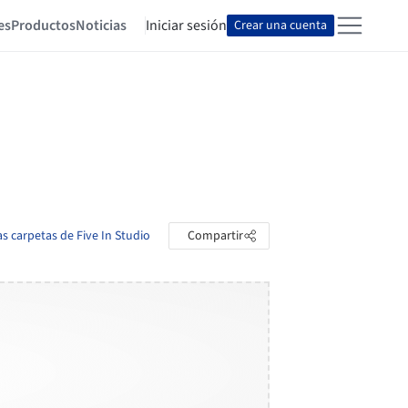
es
Productos
Noticias
Iniciar sesión
Crear una cuenta
as carpetas de Five In Studio
Compartir