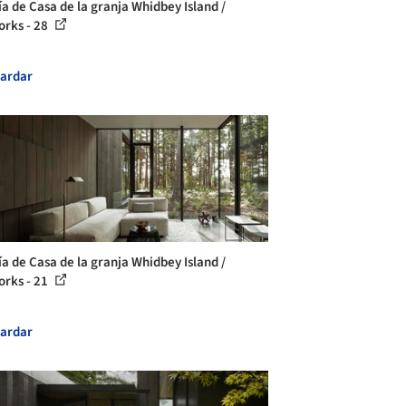
ía de Casa de la granja Whidbey Island /
rks - 28
ardar
ía de Casa de la granja Whidbey Island /
rks - 21
ardar