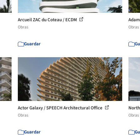
Arcueil ZAC du Coteau / ECDM
Adama
Obras
Obras
Guardar
Gu
Actor Galaxy / SPEECH Architectural Office
North
Obras
Obras
Guardar
Gu