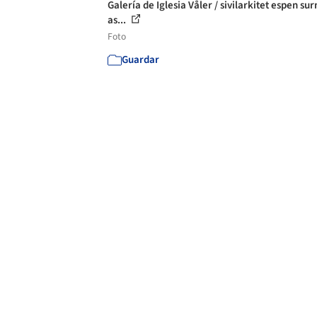
Galería de Iglesia Våler / sivilarkitet espen su
as...
Foto
Guardar