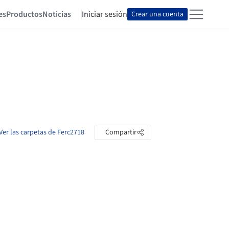
es
Productos
Noticias
Iniciar sesión
Crear una cuenta
Ver las carpetas de Ferc2718
Compartir