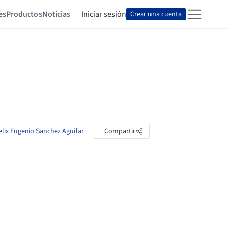
es
Productos
Noticias
Iniciar sesión
Crear una cuenta
elix Eugenio Sanchez Aguilar
Compartir