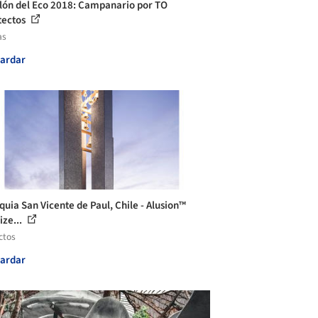
lón del Eco 2018: Campanario por TO
tectos
as
ardar
quia San Vicente de Paul, Chile - Alusion™
ize...
ctos
ardar