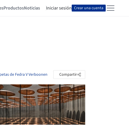
es
Productos
Noticias
Iniciar sesión
Crear una cuenta
rpetas de Fedra V Verboonen
Compartir