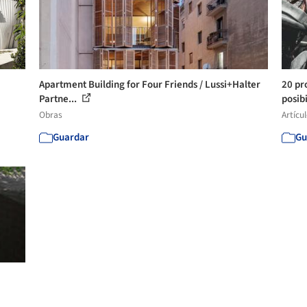
Apartment Building for Four Friends / Lussi+Halter
20 pr
Partne...
posibi
Obras
Artícu
Guardar
Gu