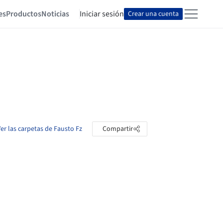
es
Productos
Noticias
Iniciar sesión
Crear una cuenta
er las carpetas de Fausto Fz
Compartir