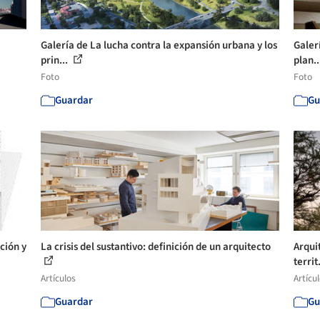
Galería de La lucha contra la expansión urbana y los
Galer
prin...
plan..
Foto
Foto
Guardar
Gu
ción y
La crisis del sustantivo: definición de un arquitecto
Arqui
territ
Artículos
Artícu
Guardar
Gu