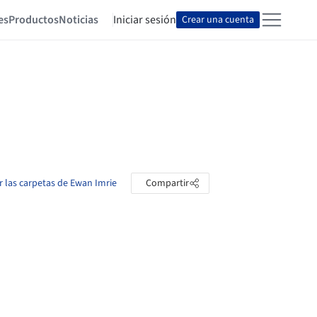
es
Productos
Noticias
Iniciar sesión
Crear una cuenta
r las carpetas de Ewan Imrie
Compartir