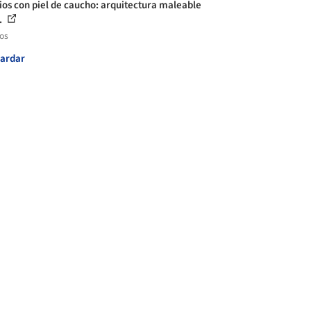
cios con piel de caucho: arquitectura maleable
..
los
ardar