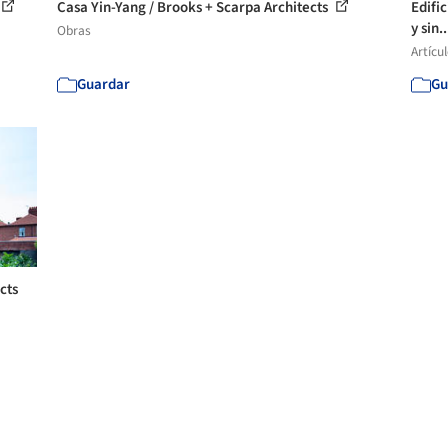
Casa Yin-Yang / Brooks + Scarpa Architects
Edifi
y sin.
Obras
Artícu
Guardar
Gu
cts