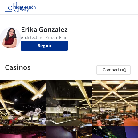
Iniciar sesión
Seguir
Casinos
Compartir