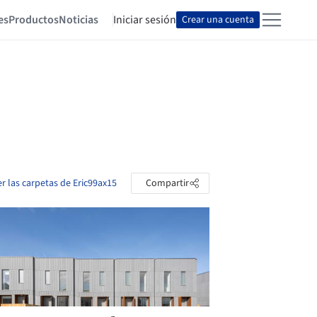
es
Productos
Noticias
Iniciar sesión
Crear una cuenta
er las carpetas de Eric99ax15
Compartir