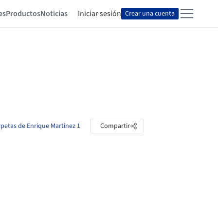
es
Productos
Noticias
Iniciar sesión
Crear una cuenta
rpetas de Enrique Martinez 1
Compartir