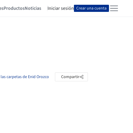
es
Productos
Noticias
Iniciar sesión
Crear una cuenta
 las carpetas de Enid Orozco
Compartir