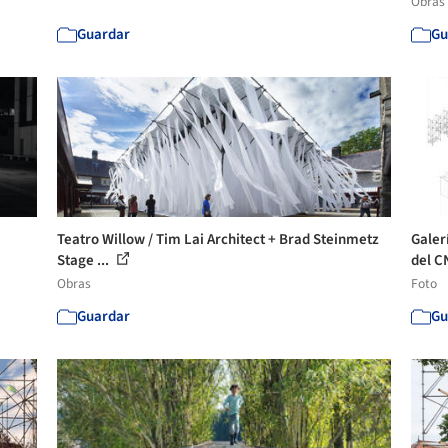
Obras
Guardar
Gu
Teatro Willow / Tim Lai Architect + Brad Steinmetz
Galer
Stage ...
del C
Obras
Foto
Guardar
Gu