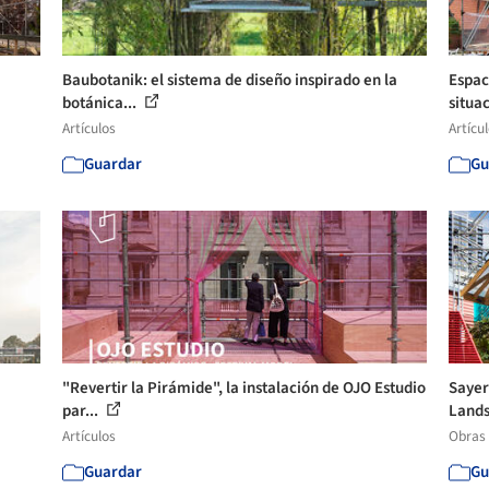
Baubotanik: el sistema de diseño inspirado en la
Espac
botánica...
situac
Artículos
Artícu
Guardar
Gu
"Revertir la Pirámide", la instalación de OJO Estudio
Sayer
par...
Lands
Artículos
Obras
Guardar
Gu