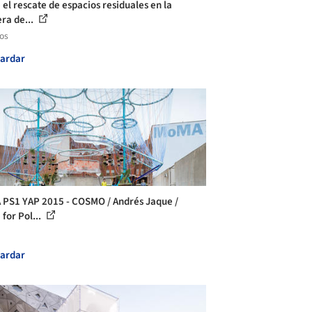
 el rescate de espacios residuales en la
era de...
los
ardar
PS1 YAP 2015 - COSMO / Andrés Jaque /
 for Pol...
ardar