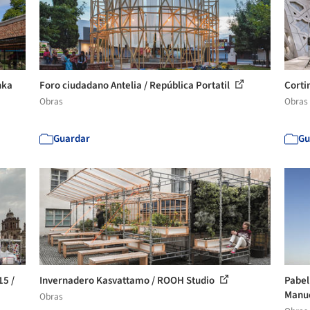
nka
Foro ciudadano Antelia / República Portatil
Corti
Obras
Obras
Guardar
Gu
15 /
Invernadero Kasvattamo / ROOH Studio
Pabel
Manue
Obras