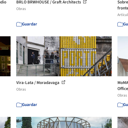
udio
BRLO BRWHOUSE / Graft Architects
Sobre
front
Obras
Artícu
Guardar
Gu
Vira-Lata / Moradavaga
MoMA 
Office
Obras
Obras
Guardar
Gu