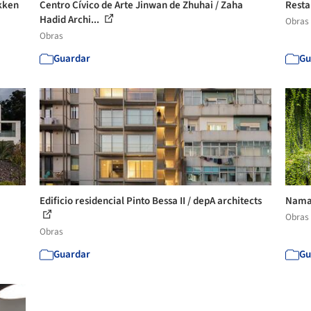
ikken
Centro Cívico de Arte Jinwan de Zhuhai / Zaha
Resta
Hadid Archi...
Obras
Obras
Guardar
Gu
Edificio residencial Pinto Bessa II / depA architects
Naman
Obras
Obras
Guardar
Gu