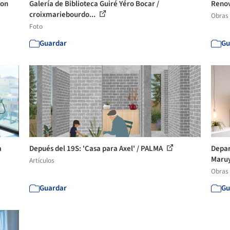
don
Galería de Biblioteca Guiré Yéro Bocar /
Renov
croixmariebourdo...
Obras
Foto
Guardar
Gu
a
Depués del 19S: 'Casa para Axel' / PALMA
Depar
Maru
Artículos
Obras
Guardar
Gu