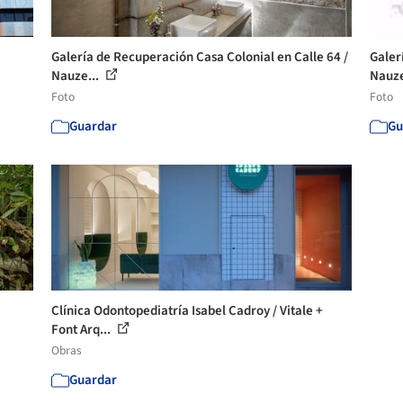
Galería de Recuperación Casa Colonial en Calle 64 /
Galer
Nauze...
Nauze
Foto
Foto
Guardar
Gu
Clínica Odontopediatría Isabel Cadroy / Vitale +
Font Arq...
Obras
Guardar