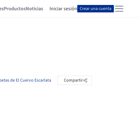
es
Productos
Noticias
Iniciar sesión
Crear una cuenta
rpetas de El Cuervo Escarlata
Compartir