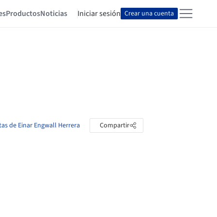
es
Productos
Noticias
Iniciar sesión
Crear una cuenta
tas de Einar Engwall Herrera
Compartir