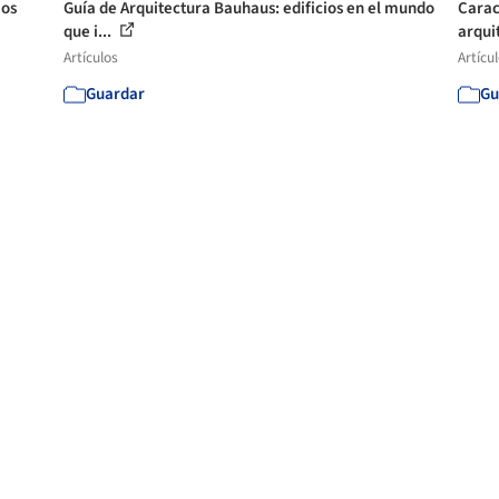
ios
Guía de Arquitectura Bauhaus: edificios en el mundo
Caract
que i...
arqui
Artículos
Artícu
Guardar
Gu