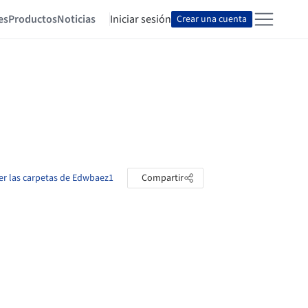
es
Productos
Noticias
Iniciar sesión
Crear una cuenta
er las carpetas de Edwbaez1
Compartir