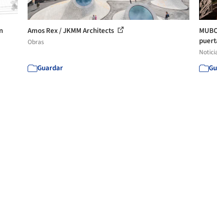
n
Amos Rex / JKMM Architects
MUBO:
puerta
Obras
Notici
Guardar
Gu