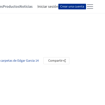
es
Productos
Noticias
Iniciar sesión
Crear una cuenta
s carpetas de Edgar Garcia 14
Compartir