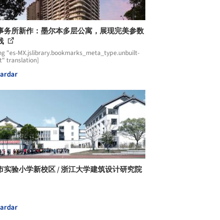
事务所新作：墨尔本多层公寓，展现完美参数
线
ng "es-MX.jslibrary.bookmarks_meta_type.unbuilt-
t" translation]
ardar
市实验小学新校区 / 浙江大学建筑设计研究院
ardar