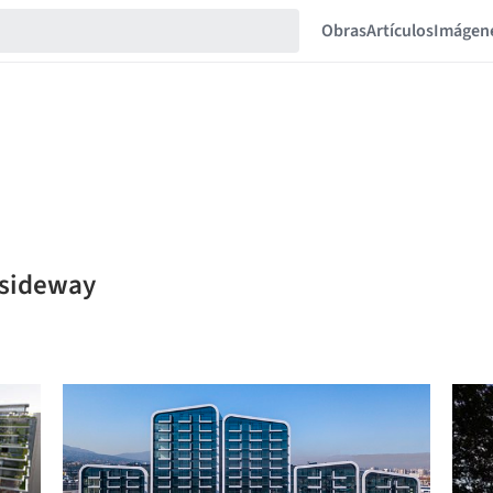
Obras
Artículos
Imágen
osideway