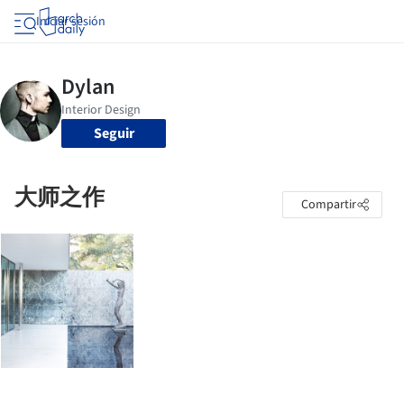
Iniciar sesión
Seguir
大师之作
Compartir