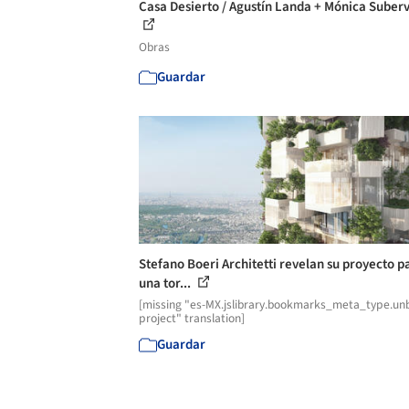
Casa Desierto / Agustín Landa + Mónica Suberv
Obras
Guardar
Stefano Boeri Architetti revelan su proyecto p
una tor...
[missing "es-MX.jslibrary.bookmarks_meta_type.unb
project" translation]
Guardar